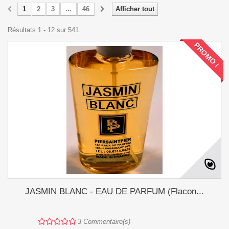
1
2
3
...
46
Afficher tout
Résultats 1 - 12 sur 541.
PROMO !
JASMIN BLANC - EAU DE PARFUM (Flacon...
3
Commentaire(s)