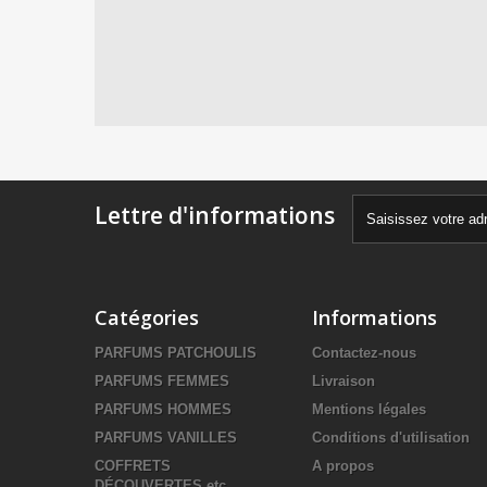
Lettre d'informations
Catégories
Informations
PARFUMS PATCHOULIS
Contactez-nous
PARFUMS FEMMES
Livraison
PARFUMS HOMMES
Mentions légales
PARFUMS VANILLES
Conditions d'utilisation
COFFRETS
A propos
DÉCOUVERTES etc