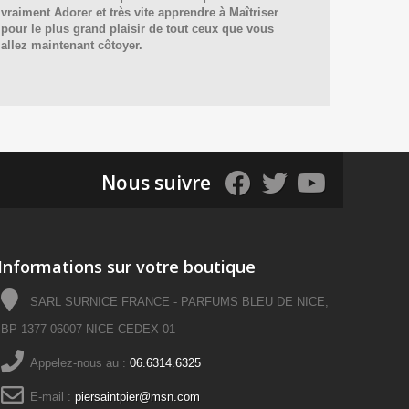
vraiment Adorer et très vite apprendre à Maîtriser
pour le plus grand plaisir de tout ceux que vous
allez maintenant côtoyer.
Nous suivre
Informations sur votre boutique
SARL SURNICE FRANCE - PARFUMS BLEU DE NICE,
BP 1377 06007 NICE CEDEX 01
Appelez-nous au :
06.6314.6325
E-mail :
piersaintpier@msn.com