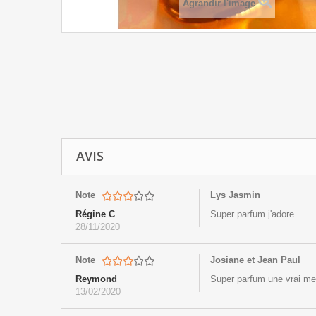
Agrandir l'image
AVIS
Note
Lys Jasmin
Régine C
Super parfum j'adore
28/11/2020
Note
Josiane et Jean Paul
Reymond
Super parfum une vrai merv
13/02/2020