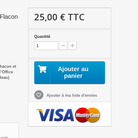
25,00 €
TTC
Flacon
Quantité
hacun et
Ajouter au
’Office
panier
deau)
Ajouter à ma liste d'envies
avis