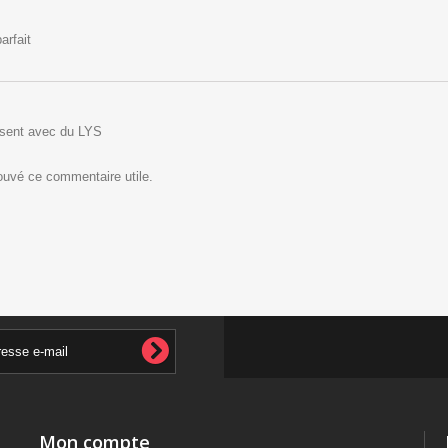
arfait
sent avec du LYS
rouvé ce commentaire utile.
Mon compte