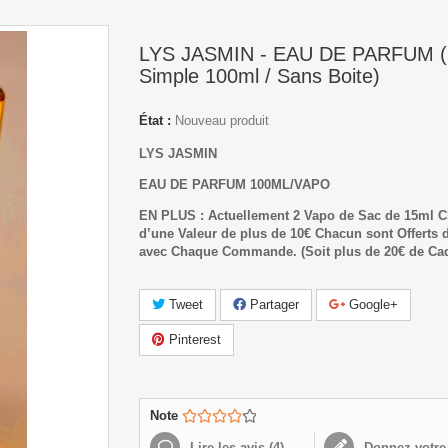
LYS JASMIN - EAU DE PARFUM (
Simple 100ml / Sans Boite)
État :
Nouveau produit
LYS JASMIN
EAU DE PARFUM 100ML/VAPO
EN PLUS : Actuellement 2 Vapo de Sac de 15ml C
d’une Valeur de plus de 10€ Chacun sont Offerts d
avec Chaque Commande.
(Soit plus de 20€ de Ca
Tweet
Partager
Google+
Pinterest
Note
Lire les avis (
4
)
Donnez votre 