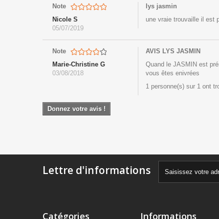
Note
lys jasmin
Nicole S
une vraie trouvaille il est p
05/07/2019
Note
AVIS LYS JASMIN
Marie-Christine G
Quand le JASMIN est pré
03/08/2018
vous êtes enivrées
1 personne(s) sur 1 ont t
Donnez votre avis !
Lettre d'informations
Catégories
Informations