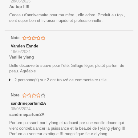
28/06/2025
Au top !!!!!
Cadeau d'anniversaire pour ma mère , elle adore. Produit au top ,
sent super bon et livraison rapide et professionnelle .
Note
Vanden Eynde
19/05/2024
Vanille ylang
Belle découverte suave pour l’été. Sillage léger, plutôt parfum de
peau. Agréable
2 personne(s) sur 2 ont trouvé ce commentaire utile.
Note
sandrineparfum2A
08/05/2024
sandrineparfum2A
Parfum puissant par l ylang et radoucit par une vanille douce qui
vient contrebalancer la puissance et la beauté de l ylang ylang !!!!
Parfum au senteur exotique !!! magnifique fleur d ylang