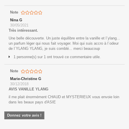
Note
Nina G
30/05/2021
Très intéressant.
Une belle découverte. Un juste équilibre entre la vanille et l´ylang...
un parfum léger qui nous fait voyager. Moi qui suis accro à l´odeur
de l´YLANG YLANG, je suis comblé... merci beaucoup
1 personne(s) sur 1 ont trouvé ce commentaire utile.
Note
Marie-Christine G
30/12/2018
AVIS VANILLE YLANG
il me plait énormément CHAUD et MYSTERIEUX vous envoie loin
dans les beaux pays d'ASIE
Donnez votre avis !