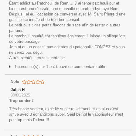
Étant addict au Patchouli de Rem…. J ai tenté patchouli pur et
bien c est une réussite, une merveille ce parfum bye bye Rem…
De plus j ai eu l’occasion de converser avec M. Saint Pierre d une
gentillesse inouïe et de très bon conseil.
Le petit plus : des petits flacons de sacs afin de tester d autres
parfums.
Le patchouli poudré est fabuleux également il laisse un sillage lors
de votre passage.
Je n ai qu un conseil aux adeptes du patchouli : FONCEZ et vous
ne serez pas déçu.
A très bientôt j’ en suis certaine.
1 personne(s) sur 1 ont trouvé ce commentaire utile.
Note
Jules H
30/08/2025
Trop content
Très bonne senteur, expédié super rapidement et en plus c'est
arrivé avec 3 échantillons super. Seul bémol le vaporisateur n'est
pas top mais l'odeur !!!