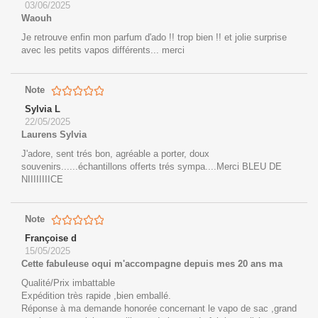
03/06/2025
Waouh
Je retrouve enfin mon parfum d'ado !! trop bien !! et jolie surprise
avec les petits vapos différents... merci
Note
Sylvia L
22/05/2025
Laurens Sylvia
J'adore, sent trés bon, agréable a porter, doux
souvenirs......échantillons offerts trés sympa....Merci BLEU DE
NIIIIIIIICE
Note
Françoise d
15/05/2025
Cette fabuleuse oqui m'accompagne depuis mes 20 ans ma
Qualité/Prix imbattable
Expédition très rapide ,bien emballé.
Réponse à ma demande honorée concernant le vapo de sac ,grand