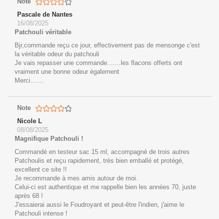
Note
Pascale de Nantes
16/08/2025
Patchouli véritable
Bjr,commande reçu ce jour, effectivement pas de mensonge c'est
la véritable odeur du patchouli
Je vais repasser une commande.......les flacons offerts ont
vraiment une bonne odeur également
Merci.......
Note
Nicole L
08/08/2025
Magnifique Patchouli !
Commandé en testeur sac 15 ml, accompagné de trois autres
Patchoulis et reçu rapidement, très bien emballé et protégé,
excellent ce site !!
Je recommande à mes amis autour de moi.
Celui-ci est authentique et me rappelle bien les années 70, juste
après 68 !
J'essaierai aussi le Foudroyant et peut-être l'indien, j'aime le
Patchouli intense !