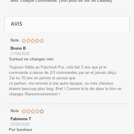
avec Chaque Commande.
(Soit plus de 30€ de Cadeau)
AVIS
Note
Bruno B
27/06/2026
Surtout ne changez rien
Toujours fidèle au Patchouli Pur, cela fait 5 ans que je le
commande à raison de 2/3 commandes par an et jamais déçu.
J'ai eu 70 ans en janvier et javoue que
ce parfum, me renvoie à une autre époque, ou mes cheveux
étaient beucoup plus long. Bref ! Comme le le dis dans le titre ne
changez Riennnnnnnnnnnnn !
Note
Fabienne T
25/06/2026
Pur bonheur