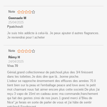
Note
Gwenaele M
25/04/2025
Ppatchouli
Je suis très addicte à celui-là. Je peux ajouter d autres flagrances.
Je reviendrai pour l acheter
Note
Rémy H
24/04/2025
Viva 70
Génial,grand collectionneur de patchouli,plus des 3/4 finissent
dans les toilettes.Je dois dire que là...bonne pioche.
L'odeur se rapproche énormement des effluves des années 70.Il
tient bien sur la peau et l'emballage peace and love avec le petit
mot charmant nous fait aimer encore plus cette societé.De plus j'ai
reçu 3 vapo de 15ml en cadeau avec ma commande,franchement
qui fait des gestes zinsi de nos jours.1 grand merci à"Bleu de
Nice",je ferais en sorte de parler de vous et j'ai hâte de sentir
patchouli Foudroyant.