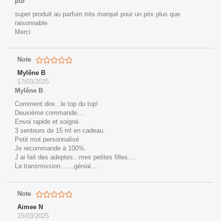
pur
super produit au parfum très marqué pour un prix plus que
raisonnable
Merci
Note
Mylěne B
17/03/2025
Mylěne B
Comment dire...le top du top!
Deuxième commande....
Envoi rapide et soigné.
3 senteurs de 15 ml en cadeau.
Petit mot personnalisé
Je recommande à 100%.
J ai fait des adeptes...mes petites filles....
La transmission.......génial....
Note
Aimee N
15/03/2025