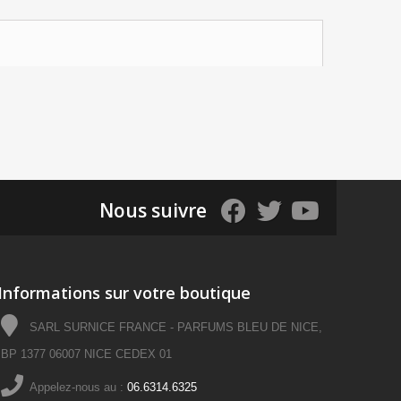
Nous suivre
Informations sur votre boutique
SARL SURNICE FRANCE - PARFUMS BLEU DE NICE,
BP 1377 06007 NICE CEDEX 01
Appelez-nous au :
06.6314.6325