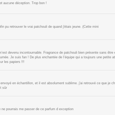
et aucune déception. Trop bon !
fin pu retrouver le vrai patchouli de quand j'étais jeune. (Cette mini
’est devenu incontournable. Fragrance de patchouli bien présente sans être ent
ournée. Je suis fan ! De plus enchantée de l’équipe qui a toujours une petite at
ur les papiers !!!
nvoyé en échantillon, et il est absolument sublime. j'ai retrouvé ce que je cher
t sûr
e ne pourrais me passer de ce parfum d exception