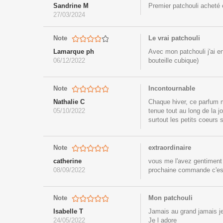
Sandrine M
Premier patchouli acheté 
27/03/2024
Note
Le vrai patchouli
Lamarque ph
Avec mon patchouli j'ai en
06/12/2022
bouteille cubique)
Note
Incontournable
Nathalie C
Chaque hiver, ce parfum m
05/10/2022
tenue tout au long de la j
surtout les petits coeurs s
Note
extraordinaire
catherine
vous me l'avez gentiment e
08/09/2022
prochaine commande c'es
Note
Mon patchouli
Isabelle T
Jamais au grand jamais j
24/05/2022
Je l adore