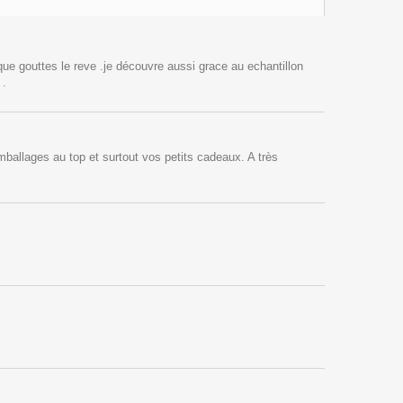
que gouttes le reve .je découvre aussi grace au echantillon
 .
ballages au top et surtout vos petits cadeaux. A très