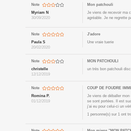
Note
Mon patchouli
Myriam N
Je viens de recevoir ma c
30/09/2020
agréable. Je ne regrett
Note
J'adore
Paula S
Une vraie tuerie
20/02/2020
Note
MON PATCHOULI
christelle
un très bon patchouli dis
12/12/2019
Note
COUP DE FOUDRE IMM
Romina P.
Je viens de déballer mon 
01/12/2019
se sont portées. Il est s
j’ai eu pour celui-ci un vé
1 personne(s) sur 1 ont t
Note
Mon miens "MON PATC