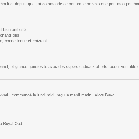
chouli et depuis que j ai commandé ce parfum je ne vois que par .mon patchou
it bien emballé.
chantillons.
e, bonne tenue et enivrant.
onnel, et grande générosité avec des supers cadeaux offerts, odeur véritable d
onnel : commandé le lundi midi, reçu le mardi matin ! Alors Bavo
du Royal Oud