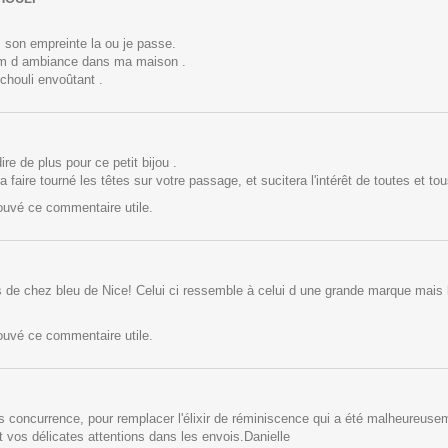
s son empreinte la ou je passe.
um d ambiance dans ma maison .
chouli envoûtant .
ire de plus pour ce petit bijou .
 faire tourné les têtes sur votre passage, et sucitera l'intérêt de toutes et tou
rouvé ce commentaire utile.
s de chez bleu de Nice! Celui ci ressemble à celui d une grande marque mais la
rouvé ce commentaire utile.
s concurrence, pour remplacer l'élixir de réminiscence qui a été malheureuseme
t vos délicates attentions dans les envois.Danielle