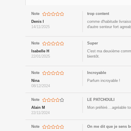
Note
trop content
Denis l
comme d'habitude livraiso
14/11/2025
d'autre senteur fort agrea
Note
Super
Isabelle H
C'est ma deuxième command
22/01/2025
bientôt.
Note
Incroyable
Nina
Parfum incroyable !
08/12/2024
Note
LE PATCHOULI
Alain M
Mon préféré....agréable tou
22/11/2024
Note
On me dit que je sens b