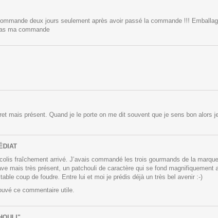
ommande deux jours seulement après avoir passé la commande !!! Emballage tr
e pas ma commande
cret mais présent. Quand je le porte on me dit souvent que je sens bon alors j
ÉDIAT
colis fraîchement arrivé. J’avais commandé les trois gourmands de la marque 
uave mais très présent, un patchouli de caractère qui se fond magnifiquement 
ritable coup de foudre. Entre lui et moi je prédis déjà un très bel avenir :-)
rouvé ce commentaire utile.
HOULI"