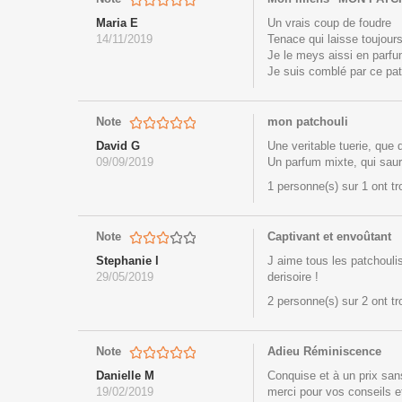
Maria E
Un vrais coup de foudre
14/11/2019
Tenace qui laisse toujour
Je le meys aissi en parf
Je suis comblé par ce pat
Note
mon patchouli
David G
Une veritable tuerie, que d
09/09/2019
Un parfum mixte, qui saura
1 personne(s) sur 1 ont t
Note
Captivant et envoûtant
Stephanie l
J aime tous les patchouli
29/05/2019
derisoire !
2 personne(s) sur 2 ont t
Note
Adieu Réminiscence
Danielle M
Conquise et à un prix san
19/02/2019
merci pour vos conseils e